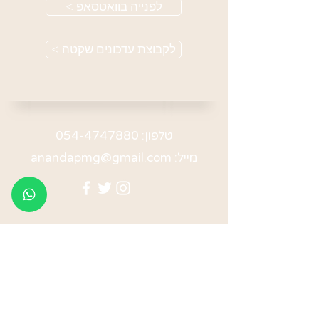
< לפנייה בוואטסאפ
< לקבוצת עדכונים שקטה
טלפון:
054-4747880
מייל:
anandapmg@gmail.com
תקנון האתר
מדיניות פרטיות
© 2023 - אננדה לב - טנטרה כדרך חיים
עיצוב ובניית אתר - אדר גולופ