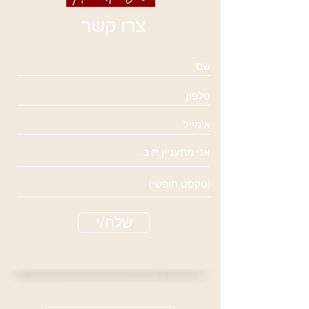
צרו קשר
שלח/י