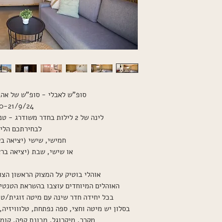
סופ"ש לאבלי - סופ"ש של אהב
0-21/9/24
לינה של 2 לילות בחדר משודרג - טנטי פלוס - עד 4 מבוגרים.
לבחירתכם הליל
חמישי, שישי (יציאה ב
או שישי, שבת (יציאה בראשון 
אוהלי בוטיק על המצוק הראשון הצו
האוהלים המיוחדים עוצבו בהשראת הטנטי ה
בכל יחידה חדר שינה עם מיטה זוגית/טווי
בסלון יש מיטה וחצי, ספה נפתחת, טלווויזיה, 
מקרר, מיקרוגל, מכונת קפה, קומ