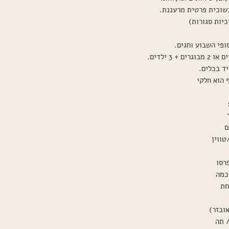
שוכית פרטית מרעננת.
יות סגורות)
יד בכלים.
 הוא חלקי
טווין
רסו
כמה
חת
ובזר)
 תה