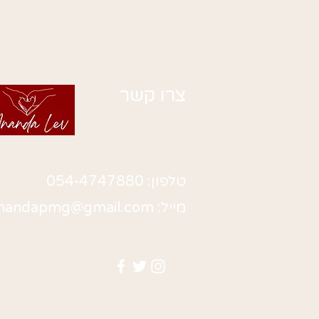
צרו קשר
טלפון: 054-4747880
מייל:
nandapmg@gmail.com