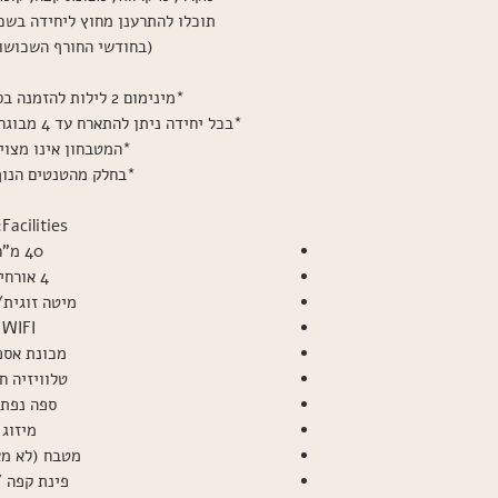
תוכלו להתרענן מחוץ ליחידה בשכ
(בחודשי החורף השכושוכ
*מינימום 2 לילות להזמנה בסופי השבוע וחגים.
*בכל יחידה ניתן להתארח עד 4 מבוגרים או 2 מבוגרים + 3 ילדים.
*המטבחון אינו מצוי
*בחלק מהטנטים הנוף
Facilities:
40 מ"ר
4 אורחים
מיטה זוגית/
WIFI
מכונת אספ
טלוויזיה ח
ספה נפת
מיזוג
מטבח (לא מא
פינת קפה /