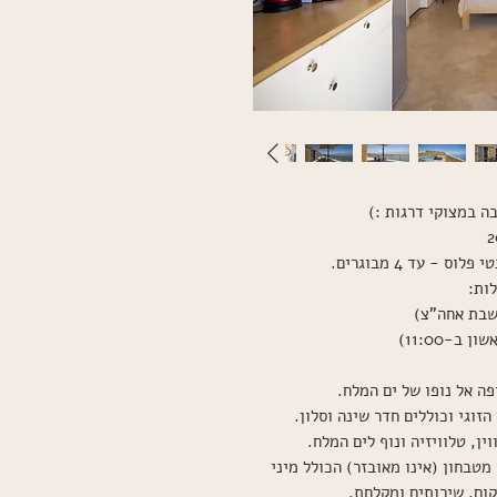
ה במצוקי דרגות :)
2
ות:
שבת אחה"צ)
ב-11:00)
פה אל נופו של ים המלח.
זוגי וכוללים חדר שינה וסלון.
ן, טלוויזיה ונוף לים המלח.
מטבחון (אינו מאובזר) הכולל מיני
קום, שירותים ומקלחת.